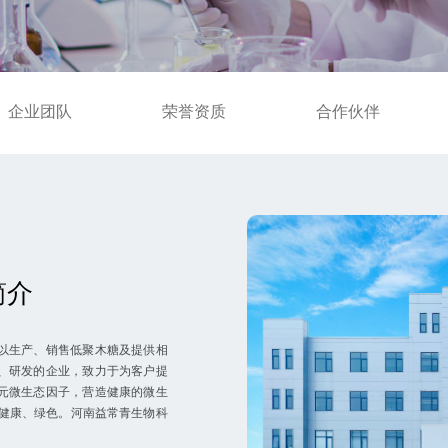
企业团队
荣誉资质
合作伙伴
简介
以⽣产、销售低聚⽊糖及提供相
、研发的企业，致⼒于为客户提
元微生态因子，营造健康的微⽣
词，代表健康、绿⾊。河南益常⻘⽣物科