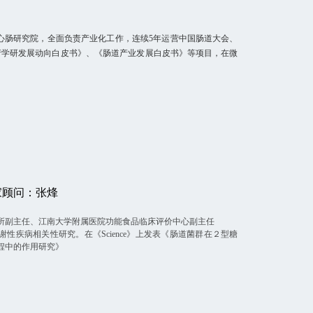
热心肠研究院，全面负责产业化工作，连续5年运营中国肠道大会、
产学研发展动向白皮书》、《肠道产业发展白皮书》等项目，在微
家顾问：张烽
所副主任、江南大学附属医院功能食品临床评价中心副主任
性疾病相关性研究。在《Science》上发表《肠道菌群在２型糖
程中的作用研究》