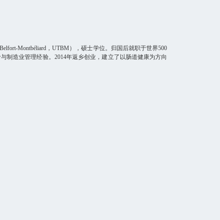
e Belfort-Montbéliard，UTBM），硕士学位。归国后就职于世界500
与制造业管理经验。2014年返乡创业，建立了以肠道健康为方向