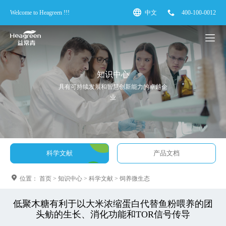
Welcome to Heagreen !!!
中文
400-100-0012
知识中心
具有可持续发展和智慧创新能力的卓越企
业
科学文献
产品文档
位置：
首页
>
知识中心
>
科学文献
>
饲养微生态
低聚木糖有利于以大米浓缩蛋白代替鱼粉喂养的团
头鲂的生长、消化功能和TOR信号传导