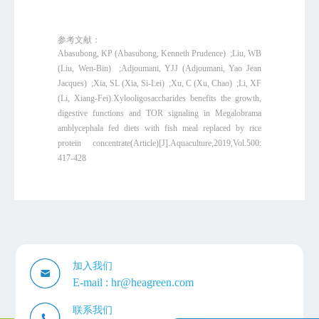
参考文献：
Abasubong, KP (Abasubong, Kenneth Prudence) ;Liu, WB
(Liu, Wen-Bin) ;Adjoumani, YJJ (Adjoumani, Yao Jean
Jacques) ;Xia, SL (Xia, Si-Lei) ;Xu, C (Xu, Chao) ;Li, XF
(Li, Xiang-Fei).Xylooligosaccharides benefits the growth,
digestive functions and TOR signaling in Megalobrama
amblycephala fed diets with fish meal replaced by rice
protein concentrate(Article)[J].Aquaculture,2019,Vol.500:
417-428
加入我们
E-mail :
hr@heagreen.com
联系我们