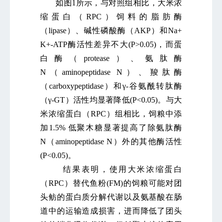
如图1所示，与对照组相比，大米浓
缩蛋白（RPC）饲料的脂肪酶
（lipase）、碱性磷酸酶（AKP）和Na+
K+-ATP酶活性差异不大(P>0.05)，而蛋
白酶（protease）、氨肽酶
N（aminopeptidase N）、羧肽酶
（carboxypeptidase）和γ-谷氨酰转肽酶
（γ-GT）活性均显著降低(P<0.05)。与大
米浓缩蛋白（RPC）组相比，饲粮中添
加1.5% 低聚木糖显著提高了除氨肽酶
N（aminopeptidase N）外的其他酶活性
(P<0.05)。
结果表明，使用大米浓缩蛋白
（RPC）替代鱼粉(FM)的饲粮可能对团
头鲂的蛋白质分解代谢以及氨基酸在肠
道中的运输造成损害，进而降低了团头