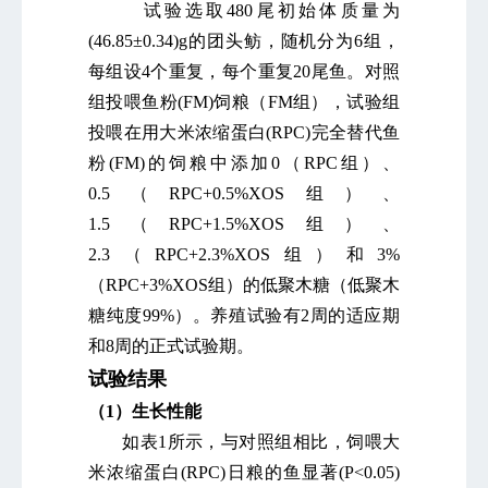
试验选取480尾初始体质量为
(46.85±0.34)g的团头鲂，随机分为6组，
每组设4个重复，每个重复20尾鱼。对照
组投喂鱼粉(FM)饲粮（FM组），试验组
投喂在用大米浓缩蛋白(RPC)完全替代鱼
粉(FM)的饲粮中添加0（RPC组）、
0.5（RPC+0.5%XOS组）、
1.5（RPC+1.5%XOS组）、
2.3（RPC+2.3%XOS组）和3%
（RPC+3%XOS组）的低聚木糖（低聚木
糖纯度99%）。养殖试验有2周的适应期
和8周的正式试验期。
试验结果
（
1）生长性
能
如表1所示，与对照组相比，饲喂大
米浓缩蛋白(RPC)日粮的鱼显著(P<0.05)