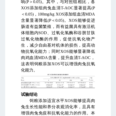
响
(P
＞
0.05)
。其中，与对照组相比，各
XOS
添加组肉兔血清
T-AOC
显著提高
(P
＜
0.05)
，
100mg/kg XOS
添加组血清
MDA
含量显著降低
(P
＜
0.05)
。
XOS
能够促进
肠道有益菌繁殖，而有益菌具有激活机
体细胞内
SOD
、过氧化氢酶和谷胱甘肽
过氧化物酶的作用，促使抗氧化物产
生，减少自由基对机体的损伤，提高动
物抗氧化能力；同时
XOS
能够显著降低
肉鸡血清
MDA
含量，提升血清
T-AOC
，
这表明饲粮添加
XOS
可以增强肉兔抗氧
化能力。
试验结论
饲粮添加适宜水平
XOS
能够提高肉
兔生长性能和养分表观消化率，且具有
增强肉兔免疫和抗氧化能力的作用。本