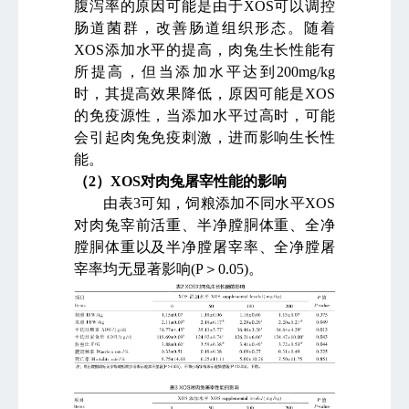
腹泻率的原因可能是由于
XOS
可以调控
肠道菌群，改善肠道组织形态。随着
XOS
添加水平的提高，肉兔生长性能有
所提高，但当添加水平达到
200mg/kg
时，其提高效果降低，原因可能是
XOS
的免疫源性，当添加水平过高时，可能
会引起肉兔免疫刺激，进而影响生长性
能。
（
2
）
XOS
对肉兔屠宰性能的影响
由表
3
可知，饲粮添加不同水平
XOS
对肉兔宰前活重、半净膛胴体重、全净
膛胴体重以及半净膛屠宰率、全净膛屠
宰率均无显著影响
(P
＞
0.05)
。