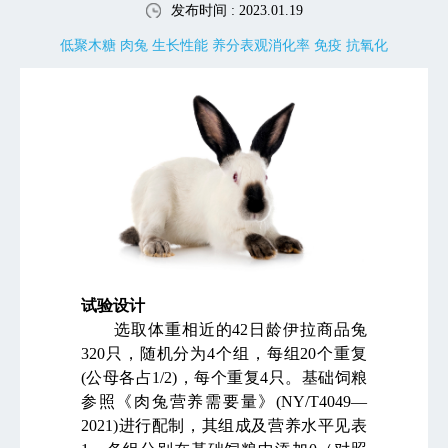
发布时间 : 2023.01.19
低聚木糖 肉兔 生长性能 养分表观消化率 免疫 抗氧化
试验设计
选取体重相近的
42
日龄伊拉商品兔
320
只，随机分为
4
个组，每组
20
个重复
(
公母各占
1/2)
，每个重复
4
只。基础饲粮
参照《肉兔营养需要量》
(NY/T4049—
2021)
进行配制，其组成及营养水平见表