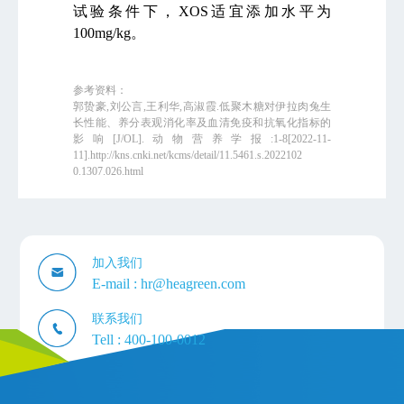
试验条件下，
XOS
适宜添加水平为
100mg/kg
。
参考资料：
郭贽豪
,
刘公言
,
王利华
,
高淑霞
.
低聚木糖对伊拉肉兔生
长性能、养分表观消化率及血清免疫和抗氧化指标的
影响
[J/OL].
动物营养学报
:1-8[2022-11-
11].http://kns.cnki.net/kcms/detail/11.5461.s.2022102
0.1307.026.html
加入我们
E-mail :
hr@heagreen.com
联系我们
Tell :
400-100-0012