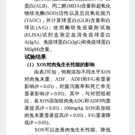
蛋白
(ALB)
、丙二醛
(MDA)
含量和超氧化
物歧化酶
(SOD)
活性以及总抗氧化能力
(TAOC)
，并计算球蛋白
(GLB)
含量和白
球比
(A/G)
；使用酶联免疫吸附试验
(ELISA)
试剂盒测定血清免疫球蛋白
A(IgA)
、免疫球蛋白
G(IgG)
和免疫球蛋白
M(IgM)
含量。
试验结果
（
1
）
XOS
对肉兔生长性能的影响
由表
2
可知，饲粮添加不同水平
XOS
对肉兔末重、
ADF
、
ADFI
和
F/G
有显著
影响
(P
＜
0.05)
，对腹泻频率和死亡率无
显著影响
(P
＞
0.05)
。其中，与对照组相
比，各
XOS
添加组肉兔
ADG
和
ADFI
均显
著提高
(P
＜
0.05)
；
100mg/kg XOS
添加组
肉兔末重显著提高
(P
＜
0.05)
，
F/G
显著降
低
(P
＜
0.05)
。
XOS
可以改善肉兔生长性能、降低