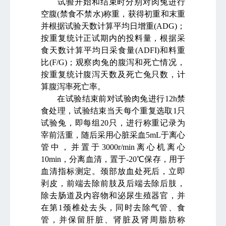
试验开始和结束时分别对肉兔进行
空腹
(
禁食不禁水
)
称重，获得初重和末重
并根据试验天数计算平均日增重
(ADG)
；
按重复统计正试期内的投料量，根据采
食天数计算平均日采食量
(ADFI)
和料重
比
(F/G)
；观察肉兔的腹泻和死亡情况，
按重复统计腹泻天数及死亡兔只数，计
算腹泻率死亡率。
在试验结束前对试验肉兔进行
12h
禁
食处理，试验结束当天每个重复选取
1
只
试验兔，即每组
20
只，进行称重记录为
宰前活重，随后采用心脏采血
5mL
于离心
管中，并置于
3000r/min
离心机离心
10min
，分离血清，置于
-20℃
保存，用于
血清指标测定。颈部放血处死后，立即
剥皮，前端去除前肢及后端去除后肢，
除去肠道及内容物和泌尿生殖器官，并
在第
1
颈椎处去头，同时去除气管、食
管，并保留肝脏、肾脏及肾周脂肪称