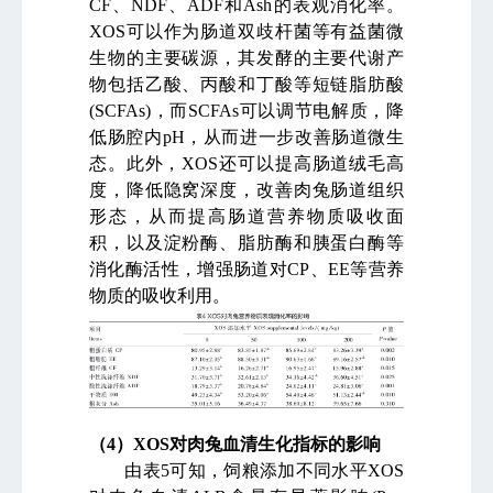
CF
、
NDF
、
ADF
和
Ash
的表观消化率。
XOS
可以作为肠道双歧杆菌等有益菌微
生物的主要碳源，其发酵的主要代谢产
物包括乙酸、丙酸和丁酸等短链脂肪酸
(SCFAs)
，而
SCFAs
可以调节电解质，降
低肠腔内
pH
，从而进一步改善肠道微生
态。此外，
XOS
还可以提高肠道绒毛高
度，降低隐窝深度，改善肉兔肠道组织
形态，从而提高肠道营养物质吸收面
积，以及淀粉酶、脂肪酶和胰蛋白酶等
消化酶活性，增强肠道对
CP
、
EE
等营养
物质的吸收利用。
（
4
）
XOS
对肉兔血清生化指标的影响
由表
5
可知，饲粮添加不同水平
XOS