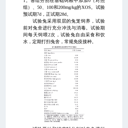
1
。各组分别在基础饲粮中添加
0
（对照
组）、
50
、
100
和
200mg/kg
的
XOS
。试验
预试期
7d
，正试期
28d
。
试验兔采用双层的兔笼饲养，试验
前对兔舍进行充分冲洗与消毒。试验期
间每天饲喂
2
次，试验兔自由采食和饮
水，定期打扫兔舍，常规免疫接种。