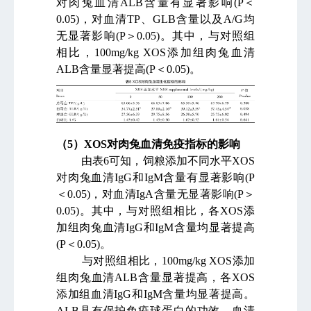
对肉兔血清
ALB
含量有显著影响
(P
＜
0.05)
，对血清
TP
、
GLB
含量以及
A/G
均
无显著影响
(P
＞
0.05)
。其中，与对照组
相比，
100mg/kg XOS
添加组肉兔血清
ALB
含量显著提高
(P
＜
0.05)
。
（
5
）
XOS
对肉兔血清免疫指标的影响
由表
6
可知，饲粮添加不同水平
XOS
对肉兔血清
IgG
和
IgM
含量有显著影响
(P
＜
0.05)
，对血清
IgA
含量无显著影响
(P
＞
0.05)
。其中，与对照组相比，各
XOS
添
加组肉兔血清
IgG
和
IgM
含量均显著提高
(P
＜
0.05)
。
与对照组相比，
100mg/kg XOS
添加
组肉兔血清
ALB
含量显著提高，各
XOS
添加组血清
IgG
和
IgM
含量均显著提高。
ALB
具有保护免疫球蛋白的功效，血清