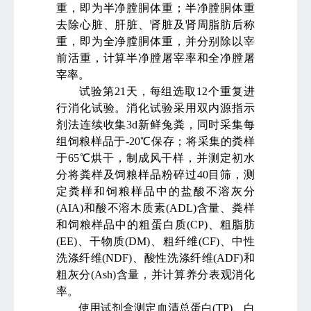
重，即为半净膛胴体重；半净膛胴体重
去除心脏、肝脏、肾脏及肾周脂肪后称
重，即为全净膛胴体重，并分别除以宰
前活重，计算半净膛屠宰率和全净膛屠
宰率。
试验第
21
天，每组选取
12
个重复进
行消化试验。消化试验采用双内源指示
剂法连续收集
3d
新鲜兔粪，同时采集每
组饲粮样品于
-20℃
保存；将采集的粪样
于
65℃
烘干，制成风干样，并测定初水
分
将粪样及饲粮样品粉碎过
40
目筛，测
定粪样和饲粮样品中的盐酸不溶灰分
(AIA)
和酸不溶木质素
(ADL)
含量、粪样
和饲粮样品中的粗蛋白质
(CP)
、粗脂肪
(EE)
、干物质
(DM)
、粗纤维
(CF)
、中性
洗涤纤维
(NDF)
、酸性洗涤纤维
(ADF)
和
粗灰分
(Ash)
含量，并计算养分表观消化
率。
使用试剂盒测定血清总蛋白
(TP)
、白