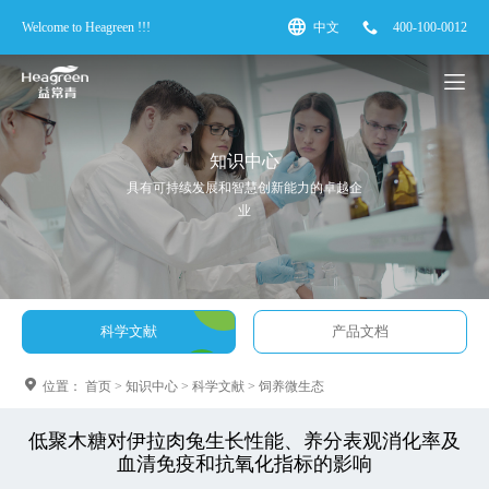
Welcome to Heagreen !!!
中文
400-100-0012
知识中心
具有可持续发展和智慧创新能力的卓越企
业
科学文献
产品文档
位置：
首页
>
知识中心
>
科学文献
>
饲养微生态
低聚木糖对伊拉肉兔生长性能、养分表观消化率及
血清免疫和抗氧化指标的影响