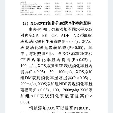
（
3
）
XOS
对肉兔养分表观消化率的影响
由表
4
可知，饲粮添加不同水平
XOS
对肉兔
CP
、
EE
、
CF
、
ADF
、
NDF
和
DM
表观消化率有显著影响
(P
＜
0.05)
，对
Ash
表观消化率无显著影响
(P
＞
0.05)
。其
中，与对照组相比，各
XOS
添加组
CP
和
CF
表观消化率显著提高
(P
＜
0.05)
，
100mg/kg XOS
添加组
EE
表观消化率显著
提高
(P
＜
0.05)
，
50
、
100mg/kg XOS
添加
组
DM
表观消化率显著提高
(P
＜
0.05)
，
200mg/kg XOS
添加组
NDF
表观消化率显
著提高
(P
＜
0.05)
，
100
、
200mg/kg XOS
添
加组
ADF
表观消化率显著提高
(P
＜
0.05)
。
饲粮添加
XOS
可以提高肉兔
CP
、