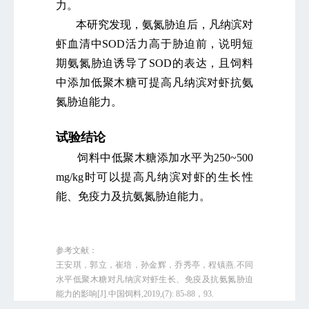
力。
本研究发现，氨氮胁迫后，凡纳滨对
虾血清中SOD活力高于胁迫前，说明短
期氨氮胁迫诱导了SOD的表达，且饲料
中添加低聚木糖可提高凡纳滨对虾抗氨
氮胁迫能力。
试验结论
饲料中低聚木糖添加水平为250~500
mg/kg时可以提高凡纳滨对虾的生长性
能、免疫力及抗氨氮胁迫能力。
参考文献：
王安琪，郭立，崔培，孙金辉，乔秀亭，程镇燕.不同
水平低聚木糖对凡纳滨对虾生长、免疫及抗氨氮胁迫
能力的影响[J].中国饲料,2019,(7): 85-88，93.