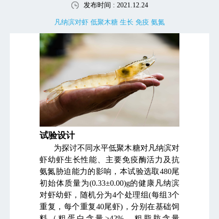
发布时间 : 2021.12.24
凡纳滨对虾 低聚木糖 生长 免疫 氨氮
试验设计
为探讨不同水平低聚木糖对凡纳滨对
虾幼虾生长性能、主要免疫酶活力及抗
氨氮胁迫能力的影响，本试验选取480尾
初始体质量为(0.33±0.00)g的健康凡纳滨
对虾幼虾，随机分为4个处理组(每组3个
重复，每个重复40尾虾)，分别在基础饲
料（粗蛋白含量≥42%，粗脂肪含量