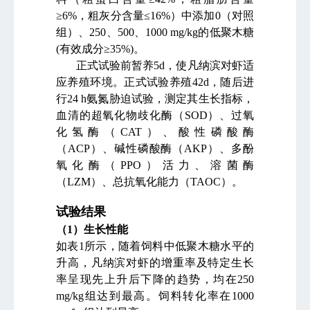
≥6%，粗灰分含量≤16%）中添加0（对照
组）、250、500、1000 mg/kg的低聚木糖
(有效成分≥35%)。
正式试验前暂养5d，使凡纳滨对虾适
应养殖环境。正式试验养殖42d，随后进
行24 h氨氮胁迫试验，测定其生长指标，
血清的超氧化物歧化酶（SOD）、过氧
化氢酶（CAT）、酸性磷酸酶
（ACP）、碱性磷酸酶（AKP）、多酚
氧化酶（PPO）活力、溶菌酶
（LZM）、总抗氧化能力（TAOC）。
试验结果
（1）生长性能
如表1所示，随着饲料中低聚木糖水平的
升高，凡纳滨对虾的增重率及特定生长
率呈现先上升后下降的趋势，均在250
mg/kg组达到最高。饲料转化率在1000