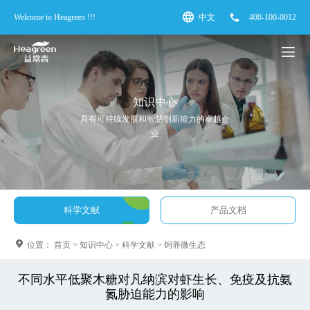
Welcome to Heagreen !!!
中文
400-100-0012
知识中心
具有可持续发展和智慧创新能力的卓越企
业
科学文献
产品文档
位置：
首页
>
知识中心
>
科学文献
>
饲养微生态
不同水平低聚木糖对凡纳滨对虾生长、免疫及抗氨
氮胁迫能力的影响